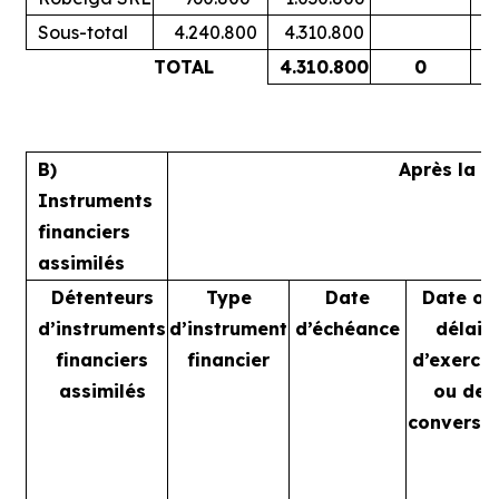
Sous-total
4.240.800
4.310.800
TOTAL
4.310.800
0
B)
Après la t
Instruments
financiers
assimilés
Détenteurs
Type
Date
Date ou
d’instruments
d’instrument
d’échéance
délai
financiers
financier
d’exercic
assimilés
ou de
conversi