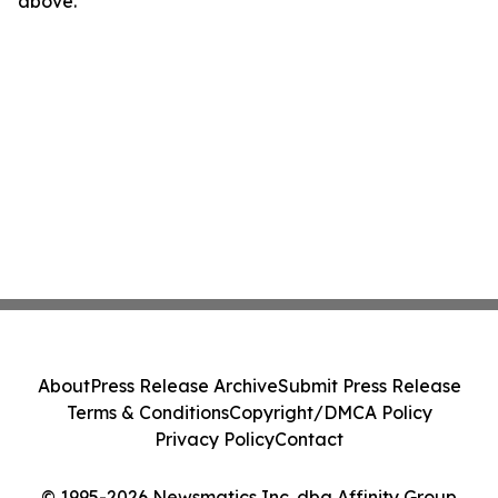
above.
About
Press Release Archive
Submit Press Release
Terms & Conditions
Copyright/DMCA Policy
Privacy Policy
Contact
© 1995-2026 Newsmatics Inc. dba Affinity Group