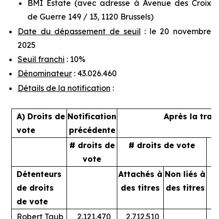
BMI Estate (avec adresse à Avenue des Croix
de Guerre 149 / 13, 1120 Brussels)
Date du dépassement de seuil
: le 20 novembre
2025
Seuil franchi
: 10%
Dénominateur
: 43.026.460
Détails de la notification
:
A) Droits de
Notification
Après la tran
vote
précédente
# droits de
# droits de vote
%
vote
Détenteurs
Attachés à
Non liés à
A
de droits
des titres
des titres
de vote
Robert Taub
2.121.470
2.712.510