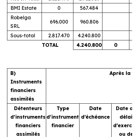
BMI Estate
0
567.484
Robelga
696.000
960.806
SRL
Sous-total
2.817.470
4.240.800
TOTAL
4.240.800
0
B)
Après la t
Instruments
financiers
assimilés
Détenteurs
Type
Date
Date ou
d’instruments
d’instrument
d’échéance
délai
financiers
financier
d’exercic
assimilés
ou de