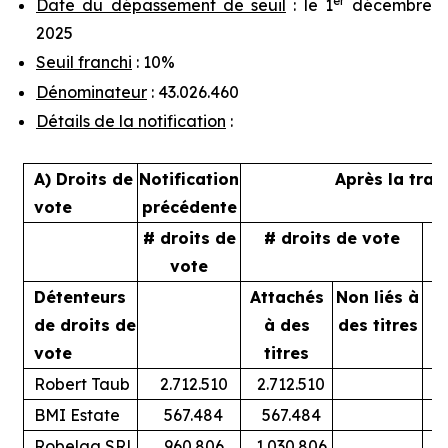
er
Date du dépassement de seuil
: le 1
décembre
2025
Seuil franchi
: 10%
Dénominateur
: 43.026.460
Détails de la notification
:
A) Droits de
Notification
Après la tran
vote
précédente
# droits de
# droits de vote
%
vote
Détenteurs
Attachés
Non liés à
A
de droits de
à des
des titres
vote
titres
Robert Taub
2.712.510
2.712.510
BMI Estate
567.484
567.484
Robelga SRL
960.806
1.030.806