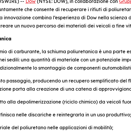
WSWIRE) --
Dow
(NYSE: DOW), in collaborazione con
Grupp
tamente che consente di recuperare i rifiuti di poliuretan
a innovazione combina l’esperienza di Dow nella scienza de
reare un nuovo percorso dei materiali dei veicoli a fine vi
anica
armio di carburante, la schiuma poliuretanica è una parte es
nei sedili: una quantità di materiale con un potenziale impatt
dizionalmente lo smontaggio de componenti automobilistici,
to passaggio, producendo un recupero semplificato del flu
zione porta alla creazione di una catena di approvvigiona
atto alla depolimerizzazione (riciclo chimico) da veicoli fu
inisca nelle discariche e reintegrarla in un uso produttivo
ustriale del poliuretano nelle applicazioni di mobilità;