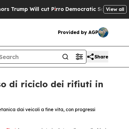
ill cut Pirro
Democratic Socialists of America 
View all
Provided by AGP
Share
i riciclo dei rifiuti in
anica dai veicoli a fine vita, con progressi