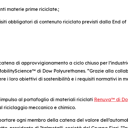
nti materie prime riciclate.;
siti obbligatori di contenuto riciclato previsti dalla End of
atena di approvvigionamento a ciclo chiuso per l’industria
MobilityScience™ di Dow Polyurethanes. “Grazie alla collab
i loro obiettivi di sostenibilità e i requisiti normativi in m
pulso al portafoglio di materiali riciclati
Renuva™ di D
 al riciclaggio meccanico e chimico.
a portare ogni membro della catena del valore dell’automobi