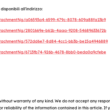
ponibili all'indirizzo:
tachmentNg/a06593a4-6599-479c-8078-609a88fa13b9
ttachmentNg/2801669e-b61b-4aaa-9208-54689633672b
ttachmentNg/572dd6e7-8d84-4cc1-bb3b-be15a4946889
ttachmentNg/6713fb74-926b-4678-8bb0-beda0a9cfebe
without warranty of any kind. We do not accept any responsib
r reliability of the information contained in this article. I