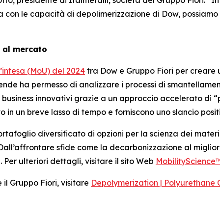
otto, presidente di Italmetalli, società del Gruppo Fiori. 
ita con le capacità di depolimerizzazione di Dow, possiamo r
 al mercato
ntesa (MoU) del 2024
tra Dow e Gruppo Fiori per creare u
iende ha permesso di analizzare i processi di smantellamento
i business innovativi grazie a un approccio accelerato di
 in un breve lasso di tempo e forniscono uno slancio posit
ortafoglio diversificato di opzioni per la scienza dei mate
Dall’affrontare sfide come la decarbonizzazione al migliorar
er ulteriori dettagli, visitare il sito Web
MobilityScience
il Gruppo Fiori, visitare
Depolymerization | Polyurethane 