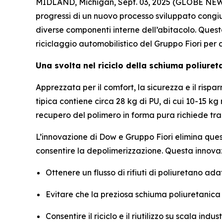
MIDLAND, Michigan, Sept. 03, 2025 (GLOBE NE
progressi di un nuovo processo sviluppato congiun
diverse componenti interne dell’abitacolo. Quest
riciclaggio automobilistico del Gruppo Fiori per c
Una svolta nel riciclo della schiuma poliuret
Apprezzata per il comfort, la sicurezza e il risp
tipica contiene circa 28 kg di PU, di cui 10-15 kg 
recupero del polimero in forma pura richiede tra
L’innovazione di Dow e Gruppo Fiori elimina ques
consentire la depolimerizzazione. Questa innova
Ottenere un flusso di rifiuti di poliuretano ad
Evitare che la preziosa schiuma poliuretanica f
Consentire il riciclo e il riutilizzo su scala ind