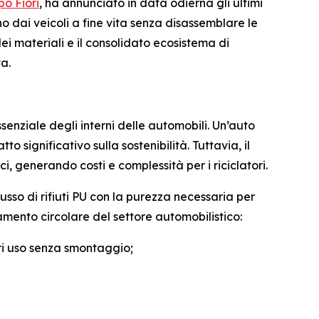
o Fiori
, ha annunciato in data odierna gli ultimi
o dai veicoli a fine vita senza disassemblare le
i materiali e il consolidato ecosistema di
ta.
senziale degli interni delle automobili. Un’auto
o significativo sulla sostenibilità. Tuttavia, il
 generando costi e complessità per i riciclatori.
sso di rifiuti PU con la purezza necessaria per
mento circolare del settore automobilistico:
ori uso senza smontaggio;
;