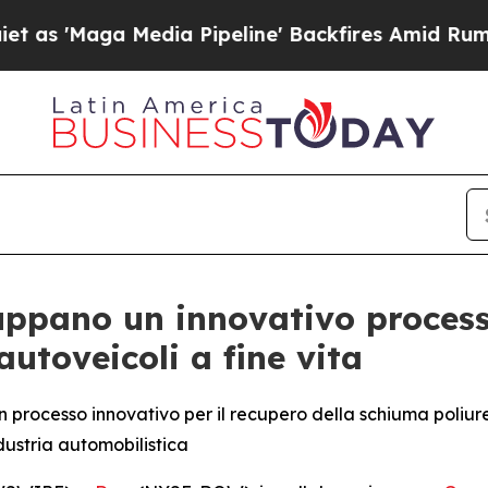
a Media Pipeline' Backfires Amid Rumors Trump W
ppano un innovativo processo d
autoveicoli a fine vita
processo innovativo per il recupero della schiuma poliuret
ndustria automobilistica