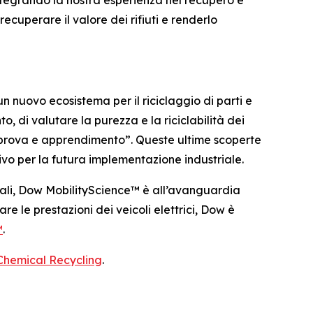
“Integrando la nostra esperienza nel recupero e
ecuperare il valore dei rifiuti e renderlo
n nuovo ecosistema per il riciclaggio di parti e
, di valutare la purezza e la riciclabilità dei
 “prova e apprendimento”. Queste ultime scoperte
ivo per la futura implementazione industriale.
riali, Dow MobilityScience™ è all’avanguardia
e le prestazioni dei veicoli elettrici, Dow è
™
.
Chemical Recycling
.